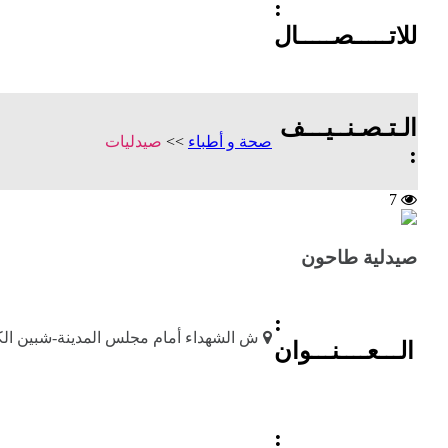
:
للاتـــــصـــــال
الـتـصـنــيـــف
صحة و أطباء
>>
صيدليات
:
7
صيدلية طاحون
:
ش الشهداء أمام مجلس المدينة-شبين ال
الـــعــــنـــوان
: