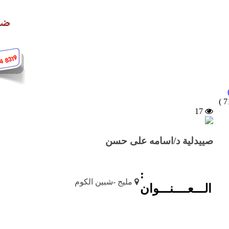
17
صييدلية د/اسامه على حسن
:
مليج -شبين الكوم
الـــعــــنـــوان