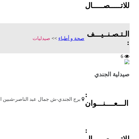
للاتـــــصـــــال
الـتـصـنــيـــف
صحة و أطباء
>>
صيدليات
:
6
صيدلية الجندي
:
برج الجندي-ش جمال عبد الناصر-شبين ا
الـــعــــنـــوان
:
للاتـــــصـــــال