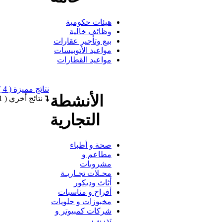
هيئات حكومية
وظائف خالية
بيع وتأجير عقارات
مواعيد الأتوبيسات
مواعيد القطارات
نتائج مميزة ( 4 )
الأنشطة
نتائج أخري ( 71 )
التجارية
صحة و أطباء
مطاعم و
مشروبات
محـلات تجـاريـة
أثاث وديكور
أفراح و مناسبات
مخبوزات و حلويات
شركات كمبيوتر و
تدريب