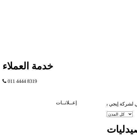
خدمة العملاء
011 4444 8319
إعــلانــات
إيجي بوينت
يدليات