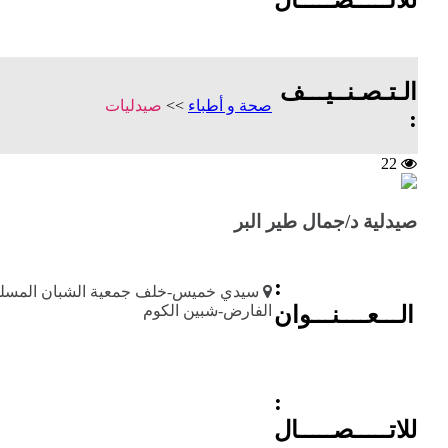
الـتـصـنــيـــف
صحة و أطباء
>>
صيدليات
:
22
صيدلية د/جمال طير البر
:
سيدي خميس-خلف جمعية الشبان المسل
الـــعــــنـــوان
الفارض-شبين الكوم
:
للاتـــــصـــــال