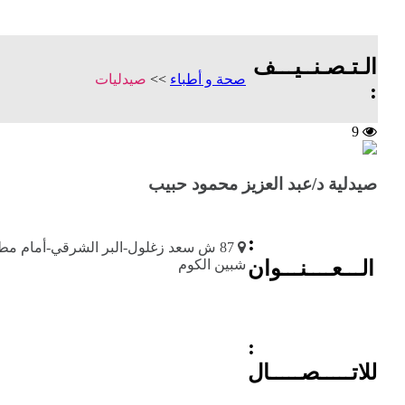
الـتـصـنــيـــف
صحة و أطباء
>>
صيدليات
:
9
صيدلية د/عبد العزيز محمود حبيب
:
87 ش سعد زغلول-البر الشرقي-أمام مط
الـــعــــنـــوان
شبين الكوم
:
للاتـــــصـــــال