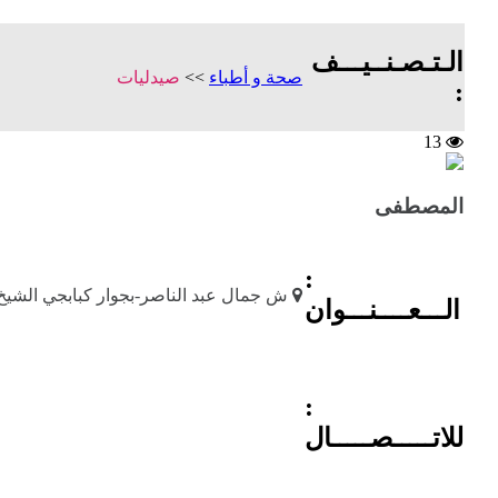
الـتـصـنــيـــف
صحة و أطباء
>>
صيدليات
:
13
المصطفى
:
ش جمال عبد الناصر-بجوار كبابجي الشيخ
الـــعــــنـــوان
:
للاتـــــصـــــال