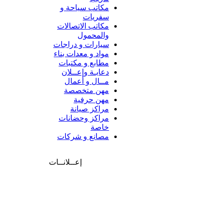
مكاتب سياحة و
سفريات
مكاتب الاتصالات
والمحمول
سيارات و دراجات
مواد و معدات بناء
مطابع و مكتبات
دعايـة وإعــلان
مــال و أعمال
مهن متخصصة
مهن حرفية
مراكز صيانة
مراكز وحضانات
خاصة
مصانع و شركات
إعــلانــات