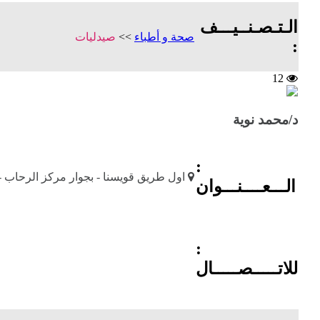
الـتـصـنــيـــف
صحة و أطباء
>>
صيدليات
:
12
د/محمد نوية
:
اول طريق قويسنا - بجوار مركز الرحاب -
الـــعــــنـــوان
:
للاتـــــصـــــال